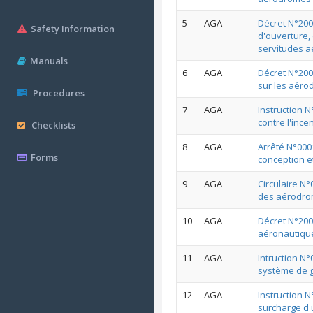
5
AGA
Décret N°200
Safety Information
d'ouverture, 
servitudes 
Manuals
6
AGA
Décret N°200
sur les aér
Procedures
7
AGA
Instruction 
contre l'inc
Checklists
8
AGA
Arrêté N°000
Forms
conception et
9
AGA
Circulaire N
des aérodr
10
AGA
Décret N°200
aéronautique
11
AGA
Intruction N
système de g
12
AGA
Instruction N
surcharge d