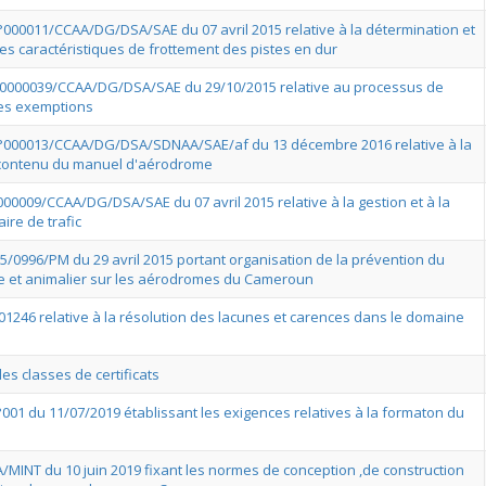
N°000011/CCAA/DG/DSA/SAE du 07 avril 2015 relative à la détermination et
des caractéristiques de frottement des pistes en dur
° 0000039/CCAA/DG/DSA/SAE du 29/10/2015 relative au processus de
des exemptions
N°000013/CCAA/DG/DSA/SDNAA/SAE/af du 13 décembre 2016 relative à la
 contenu du manuel d'aérodrome
000009/CCAA/DG/DSA/SAE du 07 avril 2015 relative à la gestion et à la
aire de trafic
5/0996/PM du 29 avril 2015 portant organisation de la prévention du
re et animalier sur les aérodromes du Cameroun
01246 relative à la résolution des lacunes et carences dans le domaine
les classes de certificats
°001 du 11/07/2019 établissant les exigences relatives à la formaton du
A/MINT du 10 juin 2019 fixant les normes de conception ,de construction