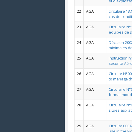
et d'exploit
22
AGA
circulaire 1
cas de condi
23
AGA
Circulaire N
équipes de s
24
AGA
Décision 2008
minimales de 
25
AGA
Instruction n
securité Aér
26
AGA
Circular N°0
to manage th
27
AGA
Circulaire N
format mondi
28
AGA
Circulaire N°
situés aux 
29
AGA
Circular 0001
use in the vi