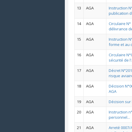
13
AGA
Instruction 
publication 
14
AGA
Circulaire N
délivrance 
15
AGA
Instruction 
forme et au
16
AGA
Circulaire N°
sécurité de l'
17
AGA
Décret N°201
risque aviai
18
AGA
Décision N°0
AGA
19
AGA
Décision sur 
20
AGA
Instruction n
personnel...
21
AGA
Arreté 0007/