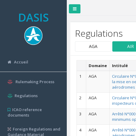
DASIS
Regulations
AGA
AIR
Accueil
Domaine
Intitulé
1
AGA
Circulaire N
Rulemaking Process
la mise en o
aérodromes
Regulations
2
AGA
Circulaire N
inspecteurs 
ICAO reference
3
AGA
Arrêté N°000
documents
minimums op
Foreign Regulations and
4
AGA
Arrêté N°000
Guidance Material
aérodromes