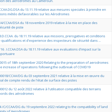
ation des aerodromes au Cameroun.
3.CCAA.DG.DSA du 13.11.19 relative aux mesures speciales à prendre en
tions météo defavorables sur les Aérodromes
°14/CCAA/DSA du 18 novembre 2019 relative à la mie en place des
écurité de piste
.D.CCAA. du 18.11.19 relative aux missions, prerogatives et conditions
qualifications et d'experience des inspecteurs de sécurité dans ...
°16 . I.CCAA.DSA du 18.11.19 relative aux evaluations d'impact sur la
oportuaire
00015 of 18th september 2020 Relating to the preparation of aerodromes
e increase of operations following the outbreak of COVID19
°00018/CCAA/DG du 03 septembre 2021 relative à la mise en œuvre du
al de compte rendu de l'état de surface des pistes
00012 du 12 août 2022 relative à l'utilisation compatible des terrains
abords des aérodromes
4 /C/CCAA/DG du 19 septembre 2022 relating to the compatibility of land
cinity of Aerodromes.