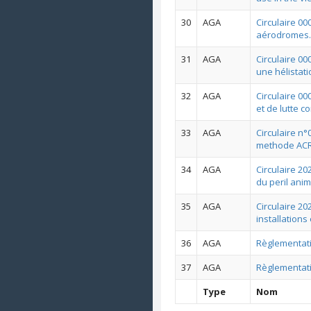
30
AGA
Circulaire 00
aérodromes.
31
AGA
Circulaire 00
une hélistat
32
AGA
Circulaire 0
et de lutte c
33
AGA
Circulaire n
methode AC
34
AGA
Circulaire 2
du peril anim
35
AGA
Circulaire 2
installatio
36
AGA
Règlementati
37
AGA
Règlementati
Type
Nom