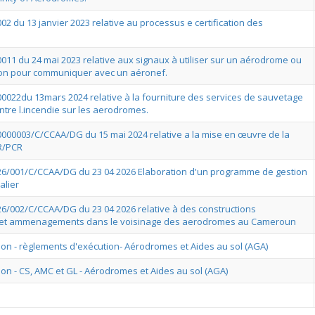
002 du 13 janvier 2023 relative au processus e certification des
0011 du 24 mai 2023 relative aux signaux à utiliser sur un aérodrome ou
ion pour communiquer avec un aéronef.
000022du 13mars 2024 relative à la fourniture des services de sauvetage
ontre l.incendie sur les aerodromes.
°0000003/C/CCAA/DG du 15 mai 2024 relative a la mise en œuvre de la
R/PCR
026/001/C/CCAA/DG du 23 04 2026 Elaboration d'un programme de gestion
alier
026/002/C/CCAA/DG du 23 04 2026 relative à des constructions
ns et ammenagements dans le voisinage des aerodromes au Cameroun
on - règlements d'exécution- Aérodromes et Aides au sol (AGA)
on - CS, AMC et GL - Aérodromes et Aides au sol (AGA)