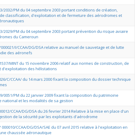
3/2032/PM du 04 septembre 2003 portant conditions de création,
de classification, d'exploitation et de fermeture des aérodromes et
aéronautiques
3/2029/PM du 04 septembre 2003 portant prévention du risque aviaire
odromes du Cameroun
N°000021/I/CCAA/DG/DSA relative au manuel de sauvetage et de lutte
endie des aéronefs
1537/MINT du 15 novembre 2006 relatif aux normes de construction, de
 d'exploitation des hélistations
°026/C/CCAA/ du 14 mars 2000 fixant la composition du dossier technique
omes
9/0051/PM du 22 janvier 2009 fixant la composition du patrimoine
 national et les modalités de sa gestion
°00012/CCAA/DG/DSA du 26 fevrier 2014 Relative à la mise en place d'un
estion de la sécurité par les exploitants d'aérodrome
° 000010/CCAA/DG/DSA/SAE du 07 avril 2015 relative à l'exploitation en
'une chaussée aéronautique